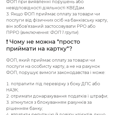
ФОП при виявленні порушень або
невідповідності діяльності КВЕДам.
Якщо ФОП приймає оплату за товари чи
послуги від фізичних осіб на банківську карту,
він зобов’язаний застосовувати РРО або
ПРРО (
виключення: ФОП 1 групи
).
❗ Чому не можна "просто
приймати на картку"?
ФОП, який приймає оплату за товари чи
послуги на особисту карту, а не на рахунок
ФОП, порушує вимоги законодавства і може:
потрапити під перевірку з боку ДПС або
НАЗК;
отримати донарахування податків і штрафи;
зіткнутися з блокуванням рахунків за
рішенням банку;
втратити репутацію й довіру клієнтів, якщо