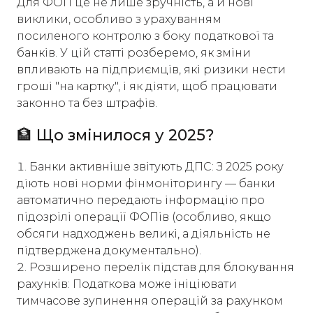
Для ФОП це не лише зручність, а й нові
виклики, особливо з урахуванням
посиленого контролю з боку податкової та
банків. У цій статті розберемо, як зміни
впливають на підприємців, які ризики нести
гроші "на картку", і як діяти, щоб працювати
законно та без штрафів.
🏦 Що змінилося у 2025?
Банки активніше звітують ДПС: З 2025 року
діють нові норми фінмоніторингу — банки
автоматично передають інформацію про
підозрілі операції ФОПів (особливо, якщо
обсяги надходжень великі, а діяльність не
підтверджена документально).
Розширено перелік підстав для блокування
рахунків: Податкова може ініціювати
тимчасове зупинення операцій за рахунком