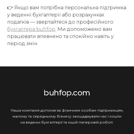
👉 Якщо вам потрібна персональна підтримка
у веденні бухгалтерії або розрахунках
податків — звертайтеся до професійного
бухгалтера buhfop
. Ми допоможемо вам
працювати впевнено та спокійно навіть у
період змін.
buhfop.com
Наша компанія допомагає фізичним особам-підприємцям,
малому та середньому бізнесу заощаджувати час і кошти
на веденні бухгалтерії та іншій паперовій роботі.