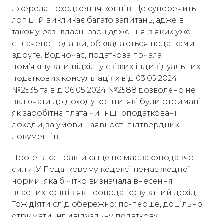
джерела походження коштів. Це суперечить
логіці й викликає багато запитань, адже в
такому разі власні заощадження, з яких уже
сплачено податки, обкладаються податками
вдруге. Водночас, податкова почала
пом’якшувати підхід: у свіжих індивідуальних
податкових консультаціях від 03.05.2024
№2535 та від 06.05.2024 №2588 дозволено не
включати до доходу кошти, які були отримані
як заробітна плата чи інші оподатковані
доходи, за умови наявності підтвердних
документів.
Проте така практика ще не має законодавчої
сили. У Податковому кодексі немає жодної
норми, яка б чітко визначала внесення
власних коштів як неоподатковуваний дохід.
Тож діяти слід обережно: по-перше, доцільно
отримати індивідуальну податкову