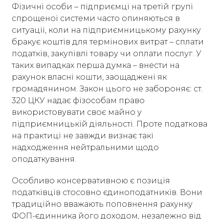
Фізичні особи – підприємці на третій групі
спрощеної системи часто опиняються в
ситуації, коли на підприємницькому рахунку
бракує коштів для термінових витрат – сплати
податків, закупівлі товару чи оплати послуг. У
таких випадках перша думка – внести на
рахунок власні кошти, заощаджені як
громадянином. Закон цього не забороняє: ст.
320 ЦКУ надає фізособам право
використовувати своє майно у
підприємницькій діяльності. Проте податкова
на практиці не завжди визнає такі
надходження нейтральними щодо
оподаткування.
Особливо консервативною є позиція
податківців стосовно єдиноподатників. Вони
традиційно вважають поповнення рахунку
ФОП-єдинника його доходом, незалежно від