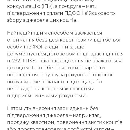
консультацію (ІПК), а по-друге – мати
підтвердження сплати ПДФО і військового
збору з джерела цих коштів.
Найнадійнішим способом вважається
отримання безвідсоткової позики від третьої
особи (не ФОПа-єдинника), що
документується договором і підпадає під пп. 3
п. 292.11 ПКУ – такі надходження не вважаються
доходом. Також безпечними є варіанти
поповнення рахунку за рахунок готівкової
виручки, вже показаної в доходах, або
перекидання коштів між власними
підприємницькими рахунками.
Натомість внесення заощаджень без
підтвердження джерела – наприклад,
продажу квартири, повернення знятих коштів
або просто трансферу з особистої картки –