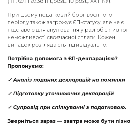
(пп. 69.1 і 69.38 підрозд. 10 розд. XX ПКУ).
При цьому податковий борг воєнного
періоду також загрожує ЄП-статусу, але не є
підставою для анулювання у разі об'єктивної
неможливості своєчасної сплати. Кожен
випадок розглядають індивідуально.
Потрібна допомога з ЄП-декларацією?
Пропонуємо:
✓ Аналіз поданих декларацій на помилки
✓ Підготовку уточнюючих декларацій
✓ Супровід при спілкуванні з податковою.
Зверніться зараз — завтра може бути пізно