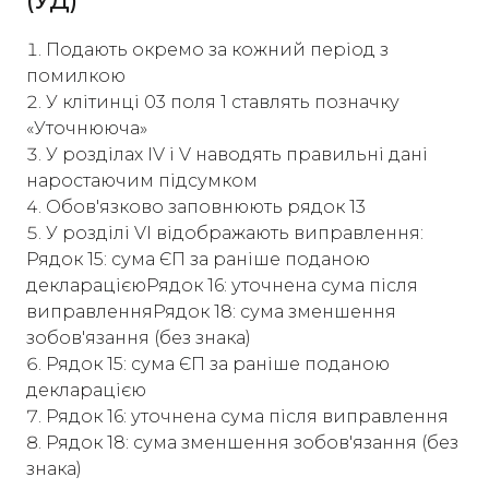
(УД)
Подають окремо за кожний період з
помилкою
У клітинці 03 поля 1 ставлять позначку
«Уточнююча»
У розділах IV і V наводять правильні дані
наростаючим підсумком
Обов'язково заповнюють рядок 13
У розділі VI відображають виправлення:
Рядок 15: сума ЄП за раніше поданою
декларацієюРядок 16: уточнена сума після
виправленняРядок 18: сума зменшення
зобов'язання (без знака)
Рядок 15: сума ЄП за раніше поданою
декларацією
Рядок 16: уточнена сума після виправлення
Рядок 18: сума зменшення зобов'язання (без
знака)