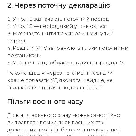
2. Через поточну декларацію
У полі 2 зазначають поточний період
У полі 3 — період, який уточнюється
Можна уточнити тільки один минулий
період
Розділи IV і V заповнюють тільки поточними
показниками
Уточнення відображають лише в розділі VI
Рекомендація: через негативні наслідки
краще подавати УД якомога швидше, не
зволікаючи з поточною декларацією.
Пільги воєнного часу
До кінця воєнного стану можна самостійно
виправляти помилки як воєнних, так і
довоєнних періодів без самоштрафу та пені