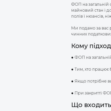
ФОП на загальній 
майновий стан і д
полів і нюансів, н
Ми подамо за вас 
чинних податкових
Кому підход
● ФОП на загальній
● Тим, хто працює 
● Якщо потрібне в
● При закритті ФОП
Що входить