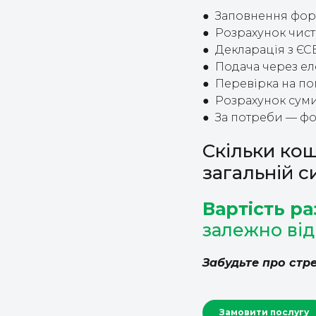
● Заповнення форм
● Розрахунок чист
● Декларація з ЄС
● Подача через ел
● Перевірка на по
● Розрахунок суми
● За потреби — фо
Скільки кош
загальній с
Вартість ра
залежно від
Забудьте про стре
Замовити послугу