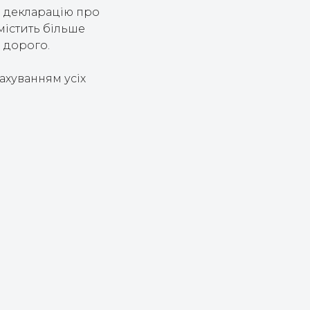
и декларацію про
містить більше
ь дорого.
ахуванням усіх