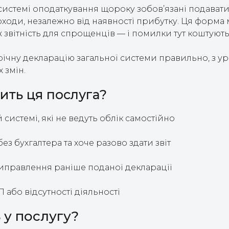
системі оподаткування щороку зобов’язані подават
оходи, незалежно від наявності прибутку. Ця форма 
іж звітність для спрощенців — і помилки тут коштуют
річну декларацію загальної системи правильно, з ур
 змін.
ить ця послуга?
 системі, які не ведуть облік самостійно
без бухгалтера та хоче разово здати звіт
иправлення раніше поданої декларації
 або відсутності діяльності
 у послугу?