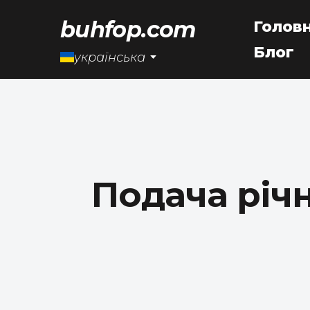
buhfop.com
Голов
Блог
українська
Подача річн